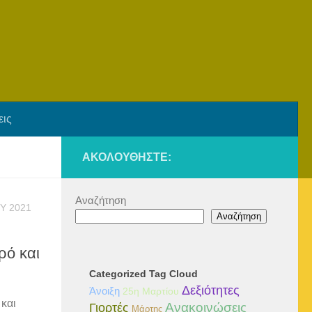
εις
ΑΚΟΛΟΥΘΉΣΤΕ:
Αναζήτηση
Υ 2021
Αναζήτηση
ρό και
Categorized Tag Cloud
Δεξιότητες
Άνοιξη
25η Μαρτίου
 και
Ανακοινώσεις
Γιορτές
Μάρτης