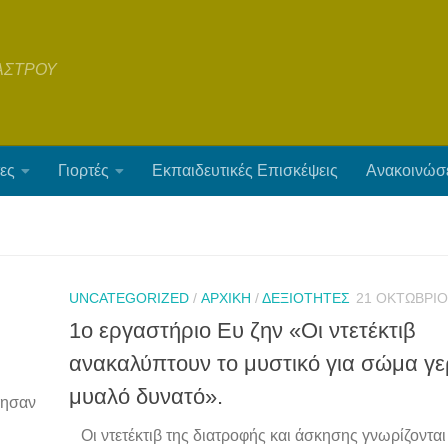
ΑΣΤΡΟΥ
ες
Γιορτές
Εκπαιδευτικές Επισκέψεις
Ανακοινώσ
UNCATEGORIZED
/
ΑΡΧΙΚΉ
/
ΔΕΞΙΌΤΗΤΕΣ
21 ΟΚΤΩΒΡΊΟ
1ο εργαστήριο Ευ ζην «Οι ντετέκτιβ
ανακαλύπτουν το μυστικό για σώμα γε
μυαλό δυνατό».
νησαν
Οι ντετέκτιβ της διατροφής και άσκησης γνωρίζονται