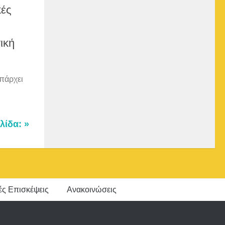
κές
ική
Υπάρχει
λίδα: »
ές Επισκέψεις
Ανακοινώσεις