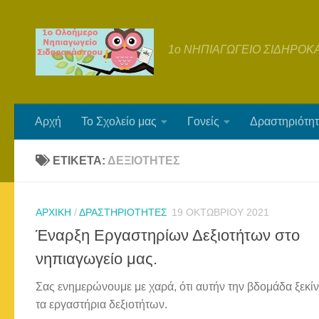
Skip to content
1ο ΝΗΠΙΑΓΩΓΕΙΟ ΣΙΔΗΡΟΚ
Αρχή
Το Σχολείο μας
Γονείς
Δραστηριότητ
ΕΤΙΚΈΤΑ:
ΔΕΞΙΌΤΗΤΕΣ
ΑΡΧΙΚΉ
/
ΔΡΑΣΤΗΡΙΌΤΗΤΕΣ
19 ΟΚΤΩΒΡΊΟΥ 2021
Έναρξη Εργαστηρίων Δεξιοτήτων στο
νηπιαγωγείο μας.
Σας ενημερώνουμε με χαρά, ότι αυτήν την βδομάδα ξεκί
τα εργαστήρια δεξιοτήτων.