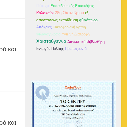
Πάσχα
Εκπαιδευτικές Επισκέψεις
Καλοκαίρι
28η Οκτωβρίου
εξ
αποστάσεως εκπαίδευση
φθινόπωρο
Απόκριες
Κυκλοφοριακή Αγωγή
Φιλαναγνωσία
Υγιεινή Διατροφή
Χριστούγεννα
Δανειστική Βιβλιοθήκη
ρό και
Ενεργός Πολίτης
Πρωτοχρονιά
ρό και