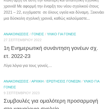
Καλή αρχή σε αυτή την ιδιαίτερη και απαιτητική σχολική
χρονιά! Με αφορμή την έναρξη του νέου σχολικού έτους
2021 – 22, ευχόμαστε σε όλους υγεία και δύναμη. Ξεκινάει
μια δύσκολη σχολική χρονιά, καθώς καλούμαστε...
ΑΝΑΚΟΙΝΏΣΕΙΣ
/
ΓΟΝΕΊΣ
/
ΥΛΙΚΌ ΓΙΑ ΓΟΝΕΊΣ
27 ΣΕΠΤΕΜΒΡΊΟΥ 2022
1η Ενημερωτική συνάντηση γονέων σχ.
ετ. 2022-23
Λίγα λόγια για τους γονείς…
ΑΝΑΚΟΙΝΏΣΕΙΣ
/
ΑΡΧΙΚΉ
/
ΕΡΩΤΉΣΕΙΣ ΓΟΝΈΩΝ
/
ΥΛΙΚΌ ΓΙΑ
ΓΟΝΕΊΣ
9 ΣΕΠΤΕΜΒΡΊΟΥ 2023
Συμβουλές για ομαλότερη προσαρμογή
στο καινούργιο σχολείο.