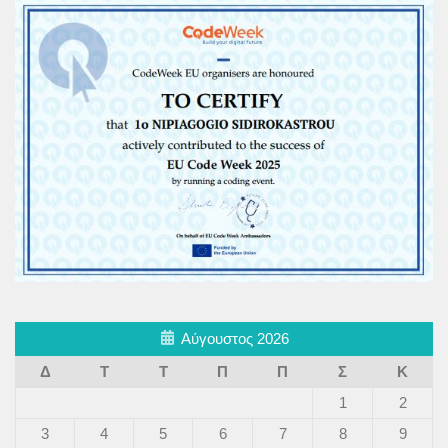
Αύγουστος 2026
Δ
Τ
Τ
Π
Π
Σ
Κ
1
2
3
4
5
6
7
8
9