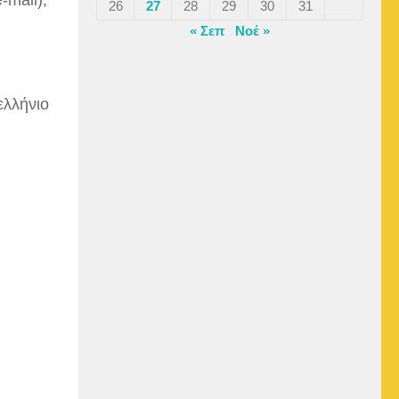
26
27
28
29
30
31
« Σεπ
Νοέ »
ελλήνιο