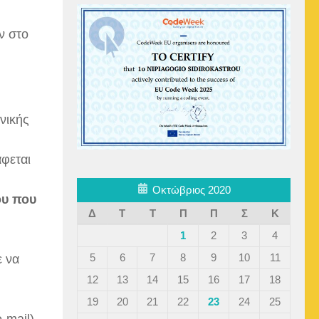
ν στο
νικής
άφεται
Οκτώβριος 2020
ου που
Δ
Τ
Τ
Π
Π
Σ
Κ
1
2
3
4
5
6
7
8
9
10
11
ε να
12
13
14
15
16
17
18
19
20
21
22
23
24
25
-mail),