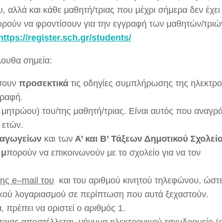
, αλλά και κάθε μαθητή/τριας που μέχρι σήμερα δεν έχει
ρούν να φροντίσουν για την εγγραφή των μαθητών/τριώ
https://register.sch.gr/students/
λουθα σημεία:
ήσουν
προσεκτικά
τις οδηγίες συμπλήρωσης της ηλεκτρο
γραφή.
 μητρώου) του/της μαθητή/τριας. Είναι αυτός που αναγρ
 ετών.
αγωγείων
και των
Α’ και Β’ Τάξεων Δημοτικού Σχολεί
 μ
πορούν να επικοινωνούν με το σχολείο για να τον
σης
e
–
mail
του
και του αριθμού κινητού τηλεφώνου, ώστ
τικού λογαριασμού σε περίπτωση που αυτά ξεχαστούν.
 πρέπει να οριστεί ο αριθμός 1.
ριας αποστέλλεται μήνυμα ηλεκτρονικού ταχυδρομείο (e