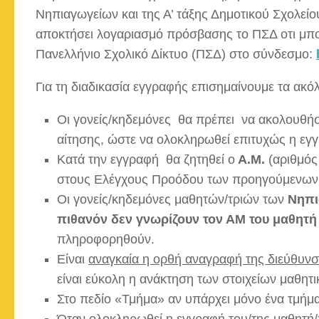
Νηπιαγωγείων και της Α’ τάξης Δημοτικού Σχολείου
αποκτήσει λογαριασμό πρόσβασης το ΠΣΔ οτι μπο
Πανελλήνιο Σχολικό Δίκτυο (ΠΣΔ) στο σύνδεσμο:
Για τη διαδικασία εγγραφής επισημαίνουμε τα ακό
Οι γονείς/κηδεμόνες θα πρέπει να ακολουθ
αίτησης, ώστε να ολοκληρωθεί επιτυχώς η εγ
Κατά την εγγραφή θα ζητηθεί ο
Α.Μ.
(αριθμός
στους Ελέγχους Προόδου των προηγούμενων
Οι γονείς/κηδεμόνες μαθητών/τριών των
Νηπι
πιθανόν δεν γνωρίζουν τον ΑΜ του μαθητή
πληροφορηθούν.
Είναι
αναγκαία η ορθή αναγραφή της διεύθυν
είναι εύκολη η ανάκτηση των στοιχείων μαθη
Στο πεδίο «Τμήμα» αν υπάρχει μόνο ένα τμήμα,
Όταν ολοκληρωθεί η εγγραφή του/της μαθητή/τ