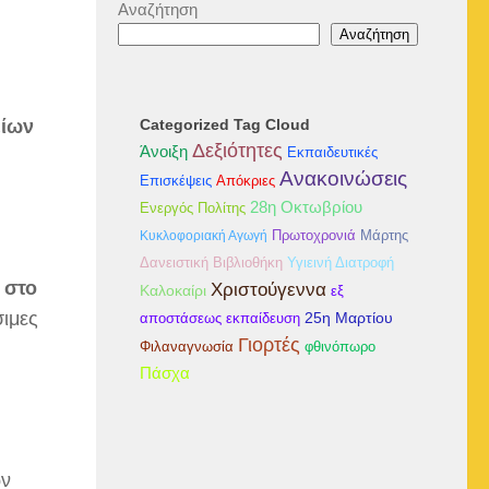
Αναζήτηση
Αναζήτηση
Categorized Tag Cloud
είων
Δεξιότητες
Άνοιξη
Εκπαιδευτικές
Ανακοινώσεις
Επισκέψεις
Απόκριες
28η Οκτωβρίου
Ενεργός Πολίτης
Κυκλοφοριακή Αγωγή
Πρωτοχρονιά
Μάρτης
Δανειστική Βιβλιοθήκη
Υγιεινή Διατροφή
 στο
Χριστούγεννα
Καλοκαίρι
εξ
σιμες
25η Μαρτίου
αποστάσεως εκπαίδευση
Γιορτές
Φιλαναγνωσία
φθινόπωρο
Πάσχα
ων