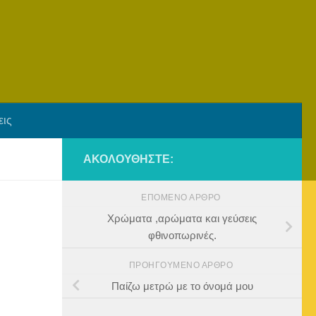
εις
ΑΚΟΛΟΥΘΉΣΤΕ:
ΕΠΌΜΕΝΟ ΆΡΘΡΟ
Χρώματα ,αρώματα και γεύσεις
φθινοπωρινές.
ΠΡΟΗΓΟΎΜΕΝΟ ΆΡΘΡΟ
Παίζω μετρώ με το όνομά μου