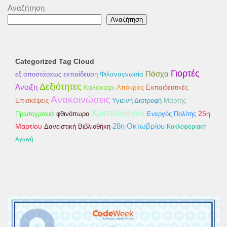
Αναζήτηση
Αναζήτηση
Categorized Tag Cloud
Γιορτές
Πάσχα
εξ αποστάσεως εκπαίδευση
Φιλαναγνωσία
Δεξιότητες
Άνοιξη
Καλοκαίρι
Απόκριες
Εκπαιδευτικές
Ανακοινώσεις
Επισκέψεις
Υγιεινή Διατροφή
Μάρτης
Χριστούγεννα
25η
φθινόπωρο
Ενεργός Πολίτης
Πρωτοχρονιά
Μαρτίου
28η Οκτωβρίου
Δανειστική Βιβλιοθήκη
Κυκλοφοριακή
Αγωγή