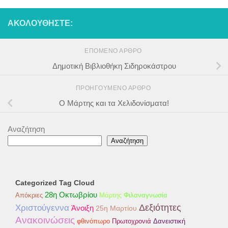
ΑΚΟΛΟΥΘΉΣΤΕ:
ΕΠΌΜΕΝΟ ΆΡΘΡΟ
Δημοτική Βιβλιοθήκη Σιδηροκάστρου
ΠΡΟΗΓΟΎΜΕΝΟ ΆΡΘΡΟ
Ο Μάρτης και τα Χελιδονίσματα!
Αναζήτηση
Αναζήτηση
Categorized Tag Cloud
28η Οκτωβρίου
Απόκριες
Φιλαναγνωσία
Μάρτης
Χριστούγεννα
Δεξιότητες
Άνοιξη
25η Μαρτίου
Ανακοινώσεις
φθινόπωρο
Δανειστική
Πρωτοχρονιά